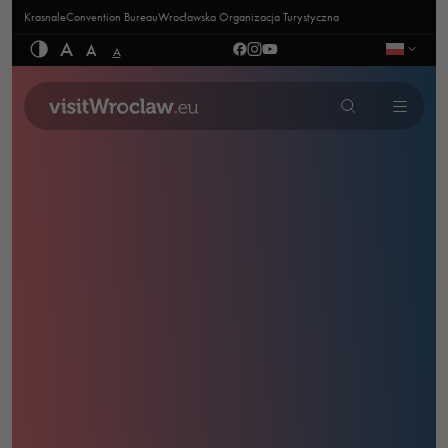
Krasnale
Convention Bureau
Wrocławska Organizacja Turystyczna
A
A
A