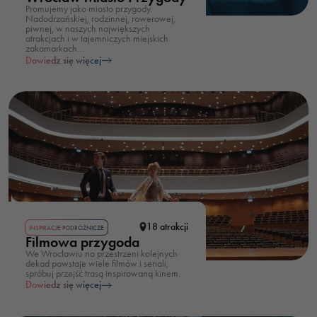
Promujemy jako miasto przygody.
Nadodrzańskiej, rodzinnej, rowerowej,
piwnej, w naszych największych
atrakcjach i w tajemniczych miejskich
zakamarkach…
Dowiedz się więcej
18 atrakcji
INSPIRACJE PODRÓŻNICZE
Filmowa przygoda
We Wrocławiu na przestrzeni kolejnych
dekad powstaje wiele filmów i seriali,
spróbuj przejść trasą inspirowaną kinem.
Dowiedz się więcej