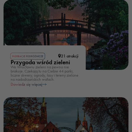
21 atrakcji
INSPIRACJE PODRÓŻNICZE
Przygoda wśród zieleni
We Wrocławiu zieleni na pewno nie
brakuje. Czekają tu na Ciebie 44 parki,
liczne skwery, ogrody, lasy i tereny zielone
na nadodrzańskich wałach.
Dowiedz się więcej