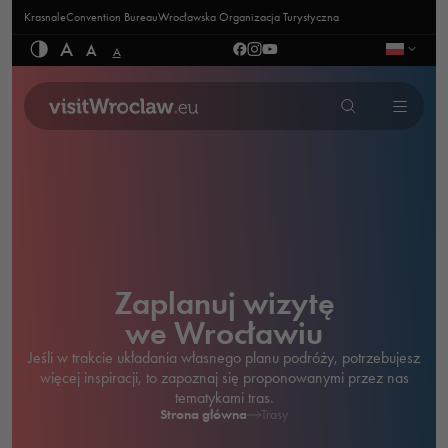
Krasnale
Convention Bureau
Wrocławska Organizacja Turystyczna
A
A
A
Zaplanuj wizytę
we Wrocławiu
Jeśli w trakcie układania własnego planu podróży, potrzebujesz
więcej inspiracji, to zapoznaj się proponowanymi przez nas
tematykami tras.
Strona główna
Trasy