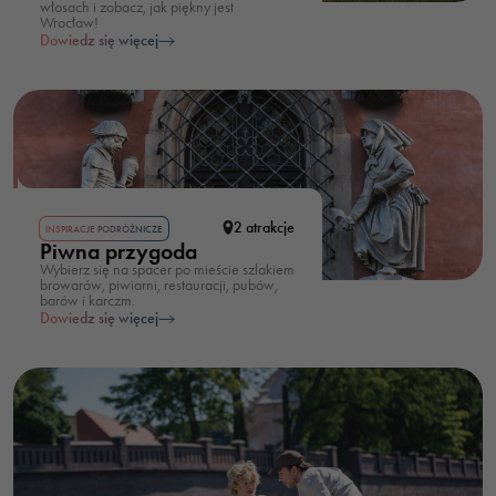
włosach i zobacz, jak piękny jest
Wrocław!
Dowiedz się więcej
2 atrakcje
INSPIRACJE PODRÓŻNICZE
Piwna przygoda
Wybierz się na spacer po mieście szlakiem
browarów, piwiarni, restauracji, pubów,
barów i karczm.
Dowiedz się więcej