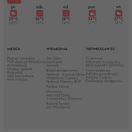
pt.
sob.
nd.
pon.
wt.
twojego przejścia
na nią. Jeśli
25°C
26°C
28°C
33°C
27°C
odrzucisz te pliki
20°C
15°C
14°C
17°C
18°C
cookie, niektóre
funkcje znikną ze
strony
internetowej.
MIEJSCA
WYDARZENIA
VISITWROCLAW.EU
Poznaj i zwiedzaj
Dni Odry
O serwisie
TOP atrakcje Wrocławia
Jazztopad
Informator turystyczny
Architektura
Jarmark
REGULAMIN SERWISU
Muzea i galerie
Marketing
Bożonarodzeniowy
visitwroclaw.eu
Rozrywka
Polityka prywatności
Festiwal Krasnoludków
Sale koncertowe
Udostępniając
Polityka Cookies
Wratislavia Cantans
Inne miejsca
Deklaracja dostępności
Festiwal Filmowy BNP
swoje
Paribas Nowe
zainteresowania i
Horyzonty
Jazz nad Odrą
zachowania
3-majówka i Gitarowy
Rekord Świata
podczas
Dni Wrocławia
odwiedzania naszej
strony, zwiększasz
szansę na