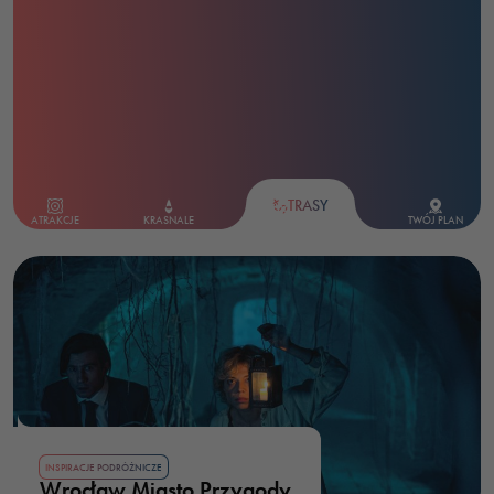
TRASY
ATRAKCJE
KRASNALE
TWÓJ PLAN
INSPIRACJE PODRÓŻNICZE
Wrocław Miasto Przygody