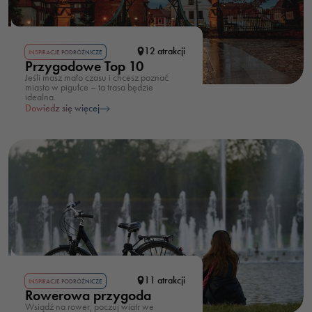
12 atrakcji
INSPIRACJE PODRÓŻNICZE
Przygodowe Top 10
Jeśli masz mało czasu i chcesz poznać
miasto w pigułce – ta trasa będzie
idealna.
Dowiedz się więcej
11 atrakcji
INSPIRACJE PODRÓŻNICZE
Rowerowa przygoda
Wsiądź na rower, poczuj wiatr we