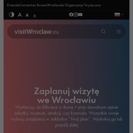
Krasnale
Convention Bureau
Wrocławska Organizacja Turystyczna
A
A
A
Zaplanuj wizytę
we Wrocławiu
Wystarczy, że klikniesz w ikonę + przy dowolnym opisie
zabytku, muzeum, atrakcji, czy krasnala. Wszystkie swoje
wybory znajdziesz w zakładce “Twój plan”. Wydrukuj go lub
prześlij dalej