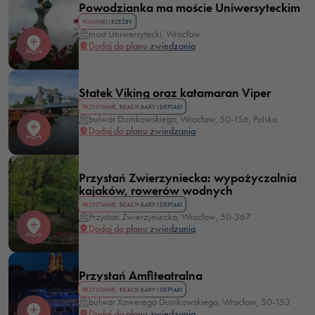
Powodzianka ma moście Uniwersyteckim
POMNIKI I RZEŹBY
most Uniwersytecki, Wrocław
Dodaj do planu zwiedzania
Statek Viking oraz katamaran Viper
PRZYSTANIE, BEACH BARY I DEPTAKI
bulwar Dunikowskiego, Wrocław, 50-156, Polska
Dodaj do planu zwiedzania
Przystań Zwierzyniecka: wypożyczalnia
kajaków, rowerów wodnych
PRZYSTANIE, BEACH BARY I DEPTAKI
Przystań Zwierzyniecka, Wrocław, 50-367
Dodaj do planu zwiedzania
Przystań Amfiteatralna
PRZYSTANIE, BEACH BARY I DEPTAKI
bulwar Xawerego Dunikowskiego, Wrocław, 50-153
Dodaj do planu zwiedzania