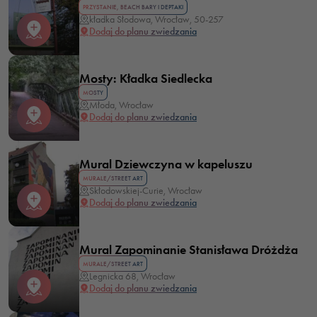
PRZYSTANIE, BEACH BARY I DEPTAKI
kładka Słodowa, Wrocław, 50-257
Dodaj do planu zwiedzania
Mosty: Kładka Siedlecka
MOSTY
Młoda, Wrocław
Dodaj do planu zwiedzania
Mural Dziewczyna w kapeluszu
MURALE/STREET ART
Skłodowskiej-Curie, Wrocław
Dodaj do planu zwiedzania
Mural Zapominanie Stanisława Dróżdża
MURALE/STREET ART
Legnicka 68, Wrocław
Dodaj do planu zwiedzania