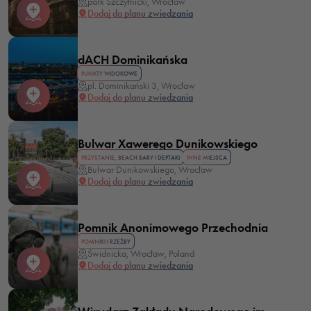
park Szczytnicki, Wrocław
Dodaj do planu zwiedzania
dACH Dominikańska
PUNKTY WIDOKOWE
pl. Dominikański 3, Wrocław
Dodaj do planu zwiedzania
Bulwar Xawerego Dunikowskiego
PRZYSTANIE, BEACH BARY I DEPTAKI
INNE MIEJSCA
Bulwar Dunikowskiego, Wrocław
Dodaj do planu zwiedzania
Pomnik Anonimowego Przechodnia
POMNIKI I RZEŹBY
Świdnicka, Wrocław, Poland
Dodaj do planu zwiedzania