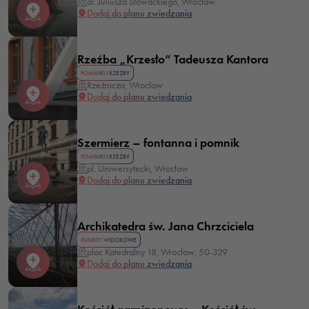
al. Juliusza Słowackiego, Wrocław
Dodaj do planu zwiedzania
Rzeźba „Krzesło” Tadeusza Kantora
POMNIKI I RZEŹBY
Rzeźnicza, Wrocław
Dodaj do planu zwiedzania
Szermierz – fontanna i pomnik
POMNIKI I RZEŹBY
pl. Uniwersytecki, Wrocław
Dodaj do planu zwiedzania
Archikatedra św. Jana Chrzciciela
PUNKTY WIDOKOWE
plac Katedralny 18, Wrocław, 50-329
Dodaj do planu zwiedzania