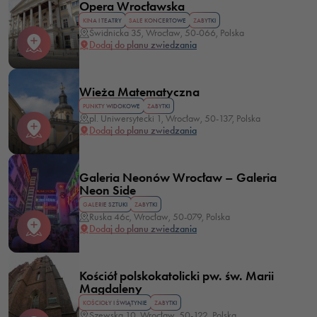
Opera Wrocławska
KINA I TEATRY
SALE KONCERTOWE
ZABYTKI
Świdnicka 35, Wrocław, 50-066, Polska
Dodaj do planu zwiedzania
Wieża Matematyczna
PUNKTY WIDOKOWE
ZABYTKI
pl. Uniwersytecki 1, Wrocław, 50-137, Polska
Dodaj do planu zwiedzania
Galeria Neonów Wrocław – Galeria
Neon Side
GALERIE SZTUKI
ZABYTKI
Ruska 46c, Wrocław, 50-079, Polska
Dodaj do planu zwiedzania
Kościół polskokatolicki pw. św. Marii
Magdaleny
KOŚCIOŁY I ŚWIĄTYNIE
ZABYTKI
Szewska 10, Wrocław, 50-122, Polska