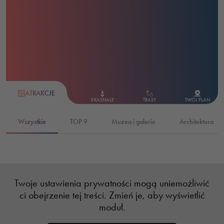
ATRAKCJE
KRASNALE
TRASY
TWÓJ PLAN
Wszystkie
TOP 9
Muzea i galerie
Architektura
Twoje ustawienia prywatności mogą uniemożliwić
atrakcje z wybranej
wybrana atrakcja
atrakcje dodane do
ci obejrzenie tej treści. Zmień je, aby wyświetlić
kategorii
Twojego planu
moduł.