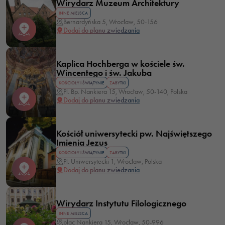
Wirydarz Muzeum Architektury
INNE MIEJSCA
Bernardyńska 5, Wrocław, 50-156
Dodaj do planu zwiedzania
Kaplica Hochberga w kościele św.
Wincentego i św. Jakuba
KOŚCIOŁY I ŚWIĄTYNIE
ZABYTKI
Pl. Bp. Nankiera 15, Wrocław, 50-140, Polska
Dodaj do planu zwiedzania
Kościół uniwersytecki pw. Najświętszego
Imienia Jezus
KOŚCIOŁY I ŚWIĄTYNIE
ZABYTKI
Pl. Uniwersytecki 1, Wrocław, Polska
Dodaj do planu zwiedzania
Wirydarz Instytutu Filologicznego
INNE MIEJSCA
plac Nankiera 15, Wrocław, 50-996