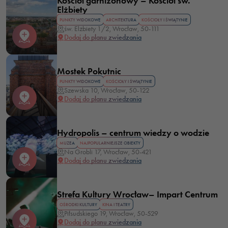
Kościół garnizonowy – Kościół św.
Elżbiety
PUNKTY WIDOKOWE
ARCHITEKTURA
KOŚCIOŁY I ŚWIĄTYNIE
św. Elżbiety 1/2, Wrocław, 50-111
Dodaj do planu zwiedzania
Mostek Pokutnic
PUNKTY WIDOKOWE
KOŚCIOŁY I ŚWIĄTYNIE
Szewska 10, Wrocław, 50-122
Dodaj do planu zwiedzania
Hydropolis – centrum wiedzy o wodzie
MUZEA
NAJPOPULARNIEJSZE OBIEKTY
Na Grobli 17, Wrocław, 50-421
Dodaj do planu zwiedzania
Strefa Kultury Wrocław– Impart Centrum
OŚRODKI KULTURY
KINA I TEATRY
Piłsudskiego 19, Wrocław, 50-529
Dodaj do planu zwiedzania