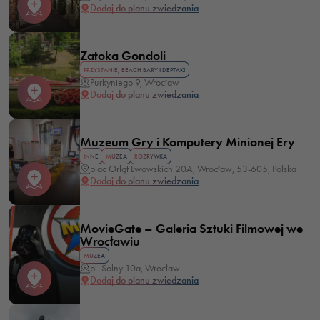
Dodaj do planu zwiedzania
Zatoka Gondoli
PRZYSTANIE, BEACH BARY I DEPTAKI
Purkyniego 9, Wrocław
Dodaj do planu zwiedzania
Muzeum Gry i Komputery Minionej Ery
INNE
MUZEA
ROZRYWKA
plac Orląt Lwowskich 20A, Wrocław, 53-605, Polska
Dodaj do planu zwiedzania
MovieGate – Galeria Sztuki Filmowej we
Wrocławiu
MUZEA
pl. Solny 10a, Wrocław
Dodaj do planu zwiedzania