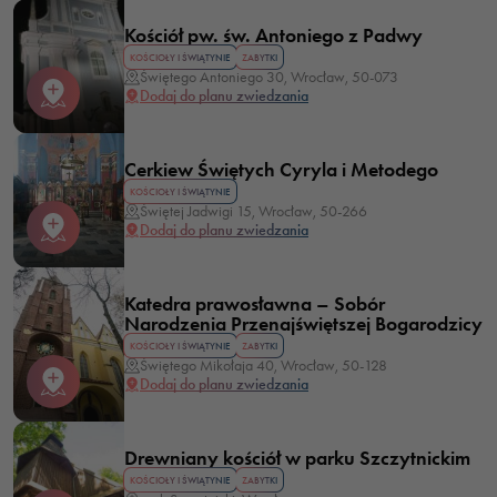
Kościół pw. św. Antoniego z Padwy
KOŚCIOŁY I ŚWIĄTYNIE
ZABYTKI
Świętego Antoniego 30, Wrocław, 50-073
Dodaj do planu zwiedzania
Cerkiew Świętych Cyryla i Metodego
KOŚCIOŁY I ŚWIĄTYNIE
Świętej Jadwigi 15, Wrocław, 50-266
Dodaj do planu zwiedzania
Katedra prawosławna – Sobór
Narodzenia Przenajświętszej Bogarodzicy
KOŚCIOŁY I ŚWIĄTYNIE
ZABYTKI
Świętego Mikołaja 40, Wrocław, 50-128
Dodaj do planu zwiedzania
Drewniany kościół w parku Szczytnickim
KOŚCIOŁY I ŚWIĄTYNIE
ZABYTKI