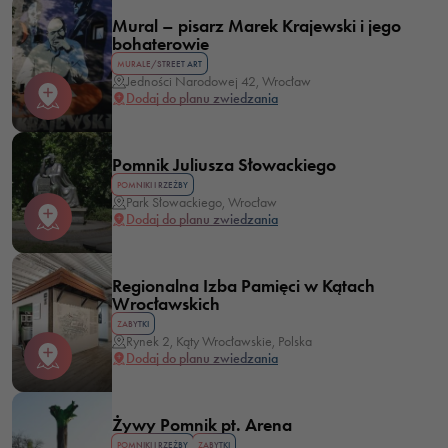
Mural – pisarz Marek Krajewski i jego
bohaterowie
MURALE/STREET ART
Jedności Narodowej 42, Wrocław
Dodaj do planu zwiedzania
Pomnik Juliusza Słowackiego
POMNIKI I RZEŹBY
Park Słowackiego, Wrocław
Dodaj do planu zwiedzania
Regionalna Izba Pamięci w Kątach
Wrocławskich
ZABYTKI
Rynek 2, Kąty Wrocławskie, Polska
Dodaj do planu zwiedzania
Żywy Pomnik pt. Arena
POMNIKI I RZEŹBY
ZABYTKI