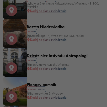
Bulwar Stanisława Kulczyńskiego, Wrocław, 48-300,
Polska
Dodaj do planu zwiedzania
Baszta Niedźwiadka
ZABYTKI
Kraińskiego 14, Wrocław, 50-153, Polska
Dodaj do planu zwiedzania
Dziedziniec Instytutu Antropologii
ZABYTKI
plac Uniewersytecki, Wrocław
Dodaj do planu zwiedzania
Płonący pomnik
POMNIKI I RZEŹBY
Bernardyńska 5, Wrocław
Dodaj do planu zwiedzania