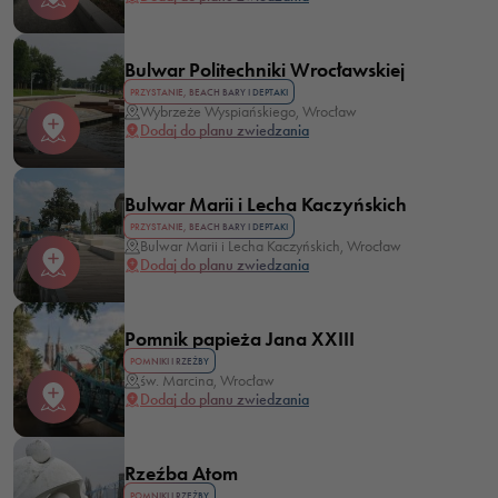
Bulwar Politechniki Wrocławskiej
PRZYSTANIE, BEACH BARY I DEPTAKI
Wybrzeże Wyspiańskiego, Wrocław
Dodaj do planu zwiedzania
Bulwar Marii i Lecha Kaczyńskich
PRZYSTANIE, BEACH BARY I DEPTAKI
Bulwar Marii i Lecha Kaczyńskich, Wrocław
Dodaj do planu zwiedzania
Pomnik papieża Jana XXIII
POMNIKI I RZEŹBY
św. Marcina, Wrocław
Dodaj do planu zwiedzania
Rzeźba Atom
POMNIKI I RZEŹBY