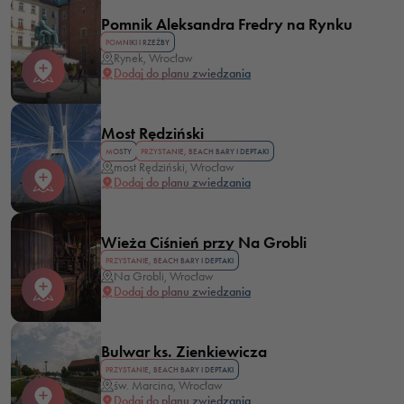
Pomnik Aleksandra Fredry na Rynku
POMNIKI I RZEŹBY
Rynek, Wrocław
Dodaj do planu zwiedzania
Most Rędziński
MOSTY
PRZYSTANIE, BEACH BARY I DEPTAKI
most Rędziński, Wrocław
Dodaj do planu zwiedzania
Wieża Ciśnień przy Na Grobli
PRZYSTANIE, BEACH BARY I DEPTAKI
Na Grobli, Wrocław
Dodaj do planu zwiedzania
Bulwar ks. Zienkiewicza
PRZYSTANIE, BEACH BARY I DEPTAKI
św. Marcina, Wrocław
Dodaj do planu zwiedzania