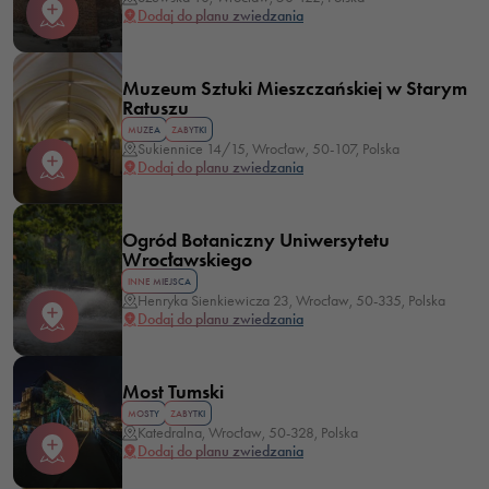
Dodaj do planu zwiedzania
Muzeum Sztuki Mieszczańskiej w Starym
Ratuszu
MUZEA
ZABYTKI
Sukiennice 14/15, Wrocław, 50-107, Polska
Dodaj do planu zwiedzania
Ogród Botaniczny Uniwersytetu
Wrocławskiego
INNE MIEJSCA
Henryka Sienkiewicza 23, Wrocław, 50-335, Polska
Dodaj do planu zwiedzania
Most Tumski
MOSTY
ZABYTKI
Katedralna, Wrocław, 50-328, Polska
Dodaj do planu zwiedzania