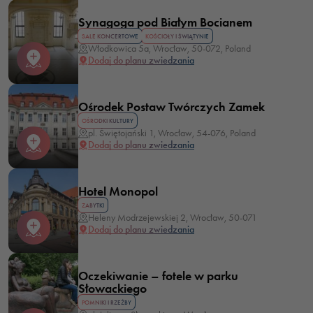
Synagoga pod Białym Bocianem
SALE KONCERTOWE
KOŚCIOŁY I ŚWIĄTYNIE
Włodkowica 5a, Wrocław, 50-072, Poland
Dodaj do planu zwiedzania
Ośrodek Postaw Twórczych Zamek
OŚRODKI KULTURY
pl. Świętojański 1, Wrocław, 54-076, Poland
Dodaj do planu zwiedzania
Hotel Monopol
ZABYTKI
Heleny Modrzejewskiej 2, Wrocław, 50-071
Dodaj do planu zwiedzania
Oczekiwanie – fotele w parku
Słowackiego
POMNIKI I RZEŹBY