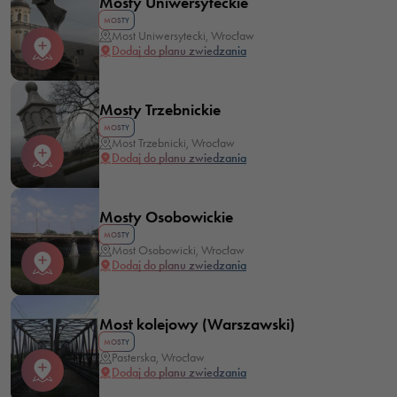
Mosty Uniwersyteckie
MOSTY
Most Uniwersytecki, Wrocław
Dodaj do planu zwiedzania
Mosty Trzebnickie
MOSTY
Konieczne
Most Trzebnicki, Wrocław
Dodaj do planu zwiedzania
Te pliki cookie
nie są
opcjonalne. Są
Mosty Osobowickie
one potrzebne
MOSTY
do
Most Osobowicki, Wrocław
Dodaj do planu zwiedzania
funkcjonowania
strony
internetowej.
Most kolejowy (Warszawski)
MOSTY
Pasterska, Wrocław
Statystyka
Dodaj do planu zwiedzania
Abyśmy mogli