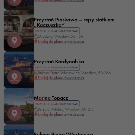
Przystań Piaskowa – rejsy statkiem
„Kaczuszka”
PRZYSTANIE, BEACH BARY I DEPTAKI
Grodzka, Wrocław, 50-158
Dodaj do planu zwiedzania
Przystań Kardynalska
PRZYSTANIE, BEACH BARY I DEPTAKI
Bulwar Piotra Włostowica, Wrocław, 50-266
Dodaj do planu zwiedzania
Marina Topacz
PRZYSTANIE, BEACH BARY I DEPTAKI
Księcia Witolda, Wrocław, 50-215
Dodaj do planu zwiedzania
Bulwar Piotra Włostowica