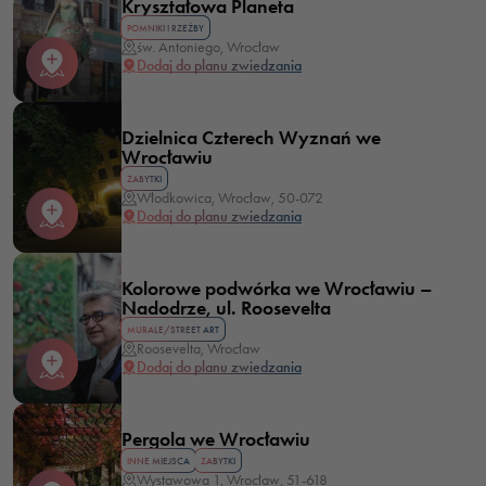
Kryształowa Planeta
POMNIKI I RZEŹBY
św. Antoniego, Wrocław
Dodaj do planu zwiedzania
Dzielnica Czterech Wyznań we
Wrocławiu
ZABYTKI
Włodkowica, Wrocław, 50-072
Dodaj do planu zwiedzania
Kolorowe podwórka we Wrocławiu –
Nadodrze, ul. Roosevelta
MURALE/STREET ART
Roosevelta, Wrocław
Dodaj do planu zwiedzania
Pergola we Wrocławiu
INNE MIEJSCA
ZABYTKI
Wystawowa 1, Wrocław, 51-618