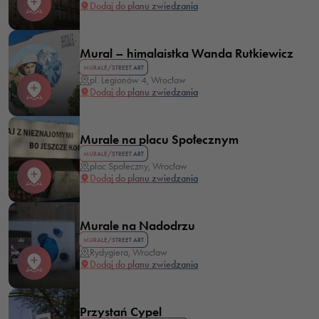
odrzucisz te pliki
Dodaj do planu zwiedzania
cookie, niektóre
funkcje znikną ze
Mural – himalaistka Wanda Rutkiewicz
strony
MURALE/STREET ART
internetowej.
pl. Legionów 4, Wrocław
Dodaj do planu zwiedzania
Marketing
Murale na placu Społecznym
Udostępniając
MURALE/STREET ART
swoje
plac Społeczny, Wrocław
zainteresowania i
Dodaj do planu zwiedzania
zachowania
podczas
Murale na Nadodrzu
odwiedzania naszej
MURALE/STREET ART
strony, zwiększasz
Rydygiera, Wrocław
szansę na
Dodaj do planu zwiedzania
zobaczenie
spersonalizowanych
Przystań Cypel
treści i ofert.