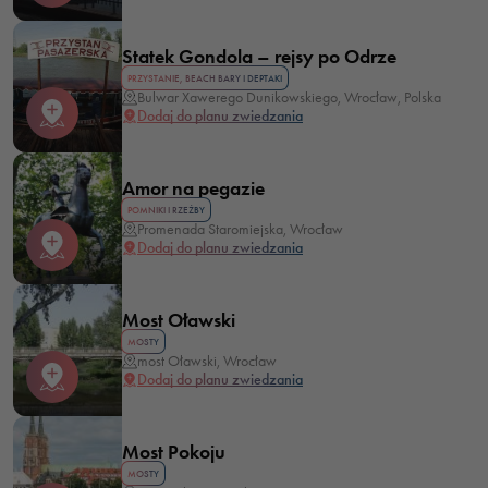
Statek Gondola – rejsy po Odrze
PRZYSTANIE, BEACH BARY I DEPTAKI
Bulwar Xawerego Dunikowskiego, Wrocław, Polska
Dodaj do planu zwiedzania
Amor na pegazie
POMNIKI I RZEŹBY
Promenada Staromiejska, Wrocław
Dodaj do planu zwiedzania
Most Oławski
MOSTY
most Oławski, Wrocław
Dodaj do planu zwiedzania
Most Pokoju
MOSTY