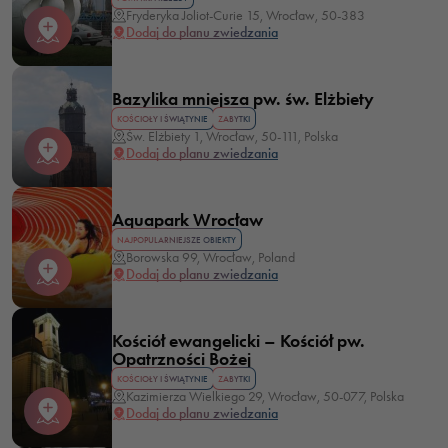
Fryderyka Joliot-Curie 15, Wrocław, 50-383
Dodaj do planu zwiedzania
Bazylika mniejsza pw. św. Elżbiety
KOŚCIOŁY I ŚWIĄTYNIE
ZABYTKI
Św. Elżbiety 1, Wrocław, 50-111, Polska
Dodaj do planu zwiedzania
Aquapark Wrocław
NAJPOPULARNIEJSZE OBIEKTY
Borowska 99, Wrocław, Poland
Dodaj do planu zwiedzania
Kościół ewangelicki – Kościół pw.
Opatrzności Bożej
KOŚCIOŁY I ŚWIĄTYNIE
ZABYTKI
Kazimierza Wielkiego 29, Wrocław, 50-077, Polska
Dodaj do planu zwiedzania