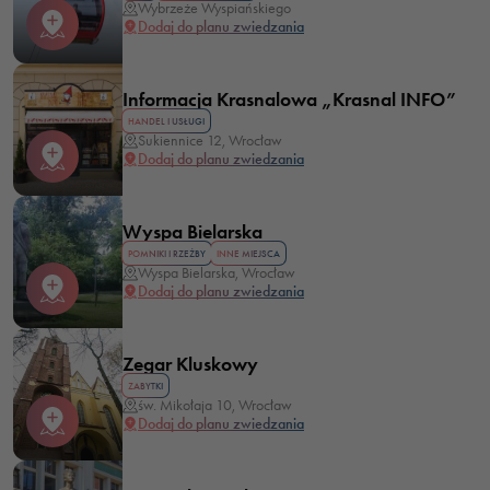
Wybrzeże Wyspiańskiego
Dodaj do planu zwiedzania
Informacja Krasnalowa „Krasnal INFO”
HANDEL I USŁUGI
Sukiennice 12, Wrocław
Dodaj do planu zwiedzania
Wyspa Bielarska
POMNIKI I RZEŹBY
INNE MIEJSCA
Wyspa Bielarska, Wrocław
Dodaj do planu zwiedzania
Zegar Kluskowy
ZABYTKI
św. Mikołaja 10, Wrocław
Dodaj do planu zwiedzania