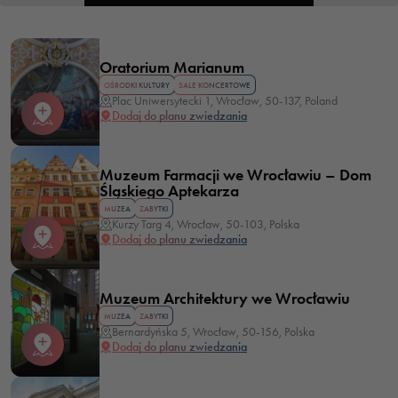
Przeglądaj swoje ustawienia
Oratorium Marianum
OŚRODKI KULTURY
SALE KONCERTOWE
Plac Uniwersytecki 1, Wrocław, 50-137, Poland
Dodaj do planu zwiedzania
Muzeum Farmacji we Wrocławiu – Dom
Śląskiego Aptekarza
MUZEA
ZABYTKI
Kurzy Targ 4, Wrocław, 50-103, Polska
Dodaj do planu zwiedzania
Muzeum Architektury we Wrocławiu
MUZEA
ZABYTKI
Bernardyńska 5, Wrocław, 50-156, Polska
Dodaj do planu zwiedzania