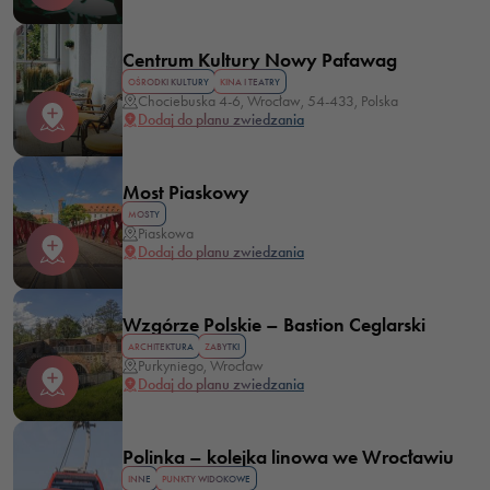
Centrum Kultury Nowy Pafawag
OŚRODKI KULTURY
KINA I TEATRY
Chociebuska 4-6, Wrocław, 54-433, Polska
Dodaj do planu zwiedzania
Most Piaskowy
MOSTY
Piaskowa
Dodaj do planu zwiedzania
Wzgórze Polskie – Bastion Ceglarski
ARCHITEKTURA
ZABYTKI
Purkyniego, Wrocław
Dodaj do planu zwiedzania
Polinka – kolejka linowa we Wrocławiu
INNE
PUNKTY WIDOKOWE