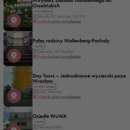
Wirydarz Zakładu Narodowego im.
Ossolińskich
INNE MIEJSCA
Szewska 37, Wrocław, 50-139
Dodaj do planu zwiedzania
Pałac rodziny Wallenberg-Pachaly
ZABYTKI
Szajnochy 10, Wrocław
Dodaj do planu zwiedzania
Day Tours – Jednodniowe wycieczki poza
Wrocław
HANDEL I USŁUGI
Rynek, Wrocław
Dodaj do planu zwiedzania
Osiedle WuWA
ZABYTKI
Zielonego Dębu