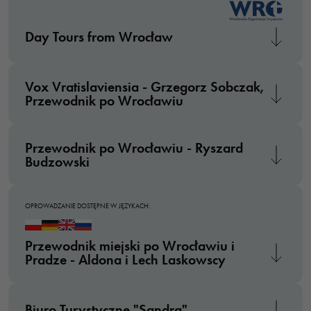
tego, jak
strona jest
Day Tours from Wrocław
używana.
Doświadczenie
Vox Vratislaviensia - Grzegorz Sobczak,
Przewodnik po Wrocławiu
Aby nasza strona
internetowa
działała jak
Przewodnik po Wrocławiu - Ryszard
najlepiej podczas
Budzowski
twojego przejścia
na nią. Jeśli
odrzucisz te pliki
OPROWADZANIE DOSTĘPNE W JĘZYKACH:
cookie, niektóre
funkcje znikną ze
Przewodnik miejski po Wrocławiu i
strony
Pradze - Aldona i Lech Laskowscy
internetowej.
Biuro Turystyczne "Sandra"