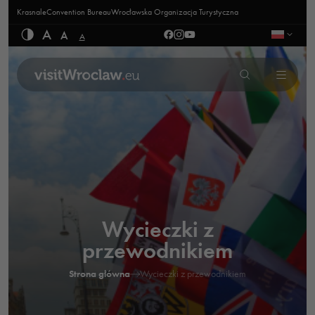
Krasnale
Convention Bureau
Wrocławska Organizacja Turystyczna
A
A
A
Wycieczki z
przewodnikiem
Strona główna
Wycieczki z przewodnikiem