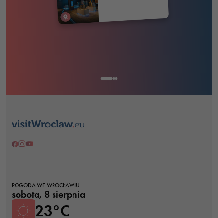
TWÓJ PLAN
Pokaż trasę w Google Maps
Skopiuj link do planu
Pobierz PDF
POGODA WE WROCŁAWIU
sobota, 8 sierpnia
23°C