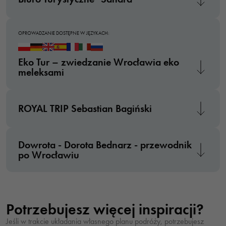
Marketing
Udostępniając
swoje
OPROWADZANIE DOSTĘPNE W JĘZYKACH:
zainteresowania i
zachowania
Eko Tur – zwiedzanie Wrocławia eko
podczas
meleksami
odwiedzania naszej
strony, zwiększasz
szansę na
ROYAL TRIP Sebastian Bagiński
zobaczenie
spersonalizowanych
treści i ofert.
Dowrota - Dorota Bednarz - przewodnik
po Wrocławiu
Potrzebujesz więcej inspiracji?
Jeśli w trakcie układania własnego planu podróży, potrzebujesz