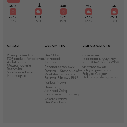
sob.
nd.
pon.
wt.
śr.
27°C
31°C
32°C
25°C
25°C
18°C
15°C
19°C
16°C
13°C
MIEJSCA
WYDARZENIA
VISITWROCLAW.EU
Poznaj i zwiedzaj
Dni Odry
O serwisie
TOP atrakcje Wrocławia
Jazztopad
Informator turystyczny
Architektura
Jarmark
REGULAMIN SERWISU
Muzea i galerie
Bożonarodzeniowy
visitwroclaw.eu
Rozrywka
Polityka prywatności
Festiwal Krasnoludków
Sale koncertowe
Polityka Cookies
Wratislavia Cantans
Inne miejsca
Deklaracja dostępności
Festiwal Filmowy BNP
Paribas Nowe
Horyzonty
Jazz nad Odrą
3-majówka i Gitarowy
Rekord Świata
Dni Wrocławia