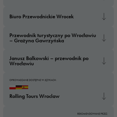
Te pliki cookie
nie są
Biuro Przewodnickie Wrocek
opcjonalne. Są
one potrzebne
do
Przewodnik turystyczny po Wrocławiu
funkcjonowania
– Grażyna Gawrzyńska
strony
internetowej.
Janusz Balkowski – przewodnik po
Wrocławiu
Statystyka
Abyśmy mogli
poprawić
OPROWADZANIE DOSTĘPNE W JĘZYKACH:
funkcjonalność
i strukturę
Rolling Tours Wroclaw
strony
internetowej,
na podstawie
REKOMENDOWANE PRZEZ: