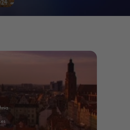
hnia
b
ces