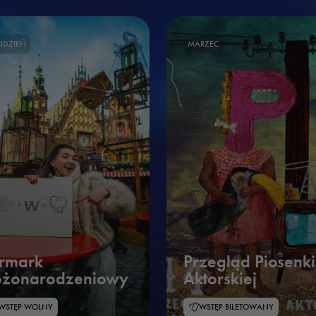
UDZIEŃ
MARZEC
rmark
Przegląd Piosenki
ożonarodzeniowy
Aktorskiej
WSTĘP WOLNY
WSTĘP BILETOWANY