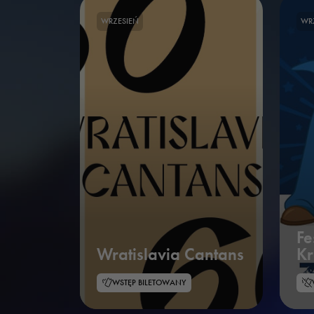
WRZESIEŃ
WR
F
Wratislavia Cantans
K
WSTĘP BILETOWANY