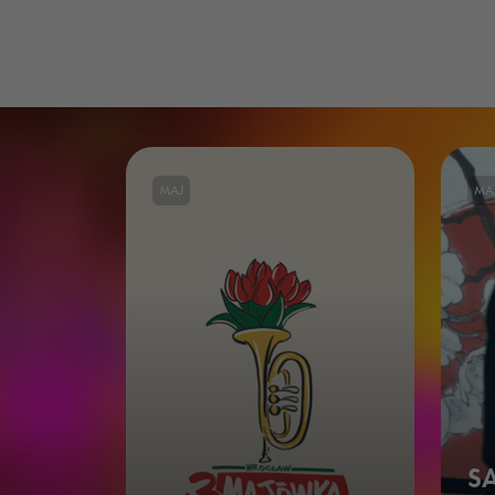
MAJ
MA
S