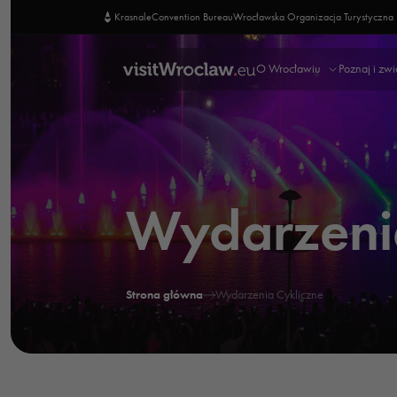
Krasnale
Convention Bureau
Wrocławska Organizacja Turystyczna
O Wrocławiu
Poznaj i zw
Wydarzenia
Strona główna
Wydarzenia Cykliczne