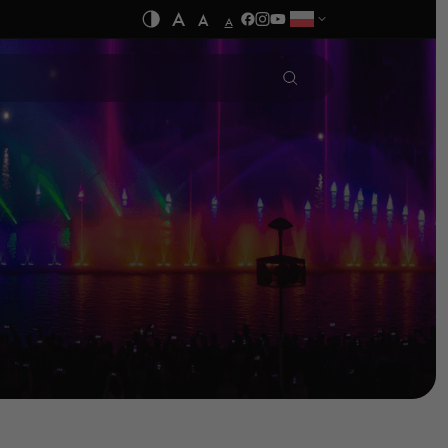
A
A
A