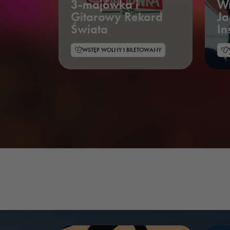
3-majówka i
Wr
Gitarowy Rekord
Ja
Świata
In
WSTĘP WOLNY I BILETOWANY