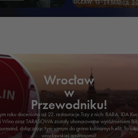
Konieczne
Te pliki cookie
nie są
opcjonalne. Są
Wrocław
one potrzebne
do
w
funkcjonowania
Przewodniku!
strony
internetowej.
ym roku doceniono aż 22. restauracje.Trzy z nich: BABA, IDA Kuc
i Wino oraz TARASOWA zostały uhonorowane wyróżnieniem Bi
urmand, dołączając tym samym do grona kulinarnych elit. To suk
Statystyka
wrocławskiej gastronomii!
Abyśmy mogli