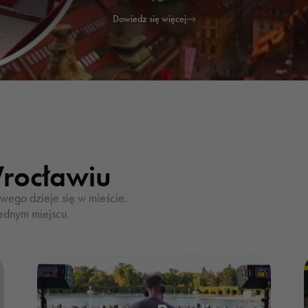
poprawić
Dowiedz się więcej
funkcjonalność
i strukturę
strony
internetowej,
na podstawie
tego, jak
strona jest
używana.
rocławiu
Doświadczenie
ego dzieje się w mieście.
ednym miejscu.
Aby nasza strona
internetowa
działała jak
najlepiej podczas
twojego przejścia
na nią. Jeśli