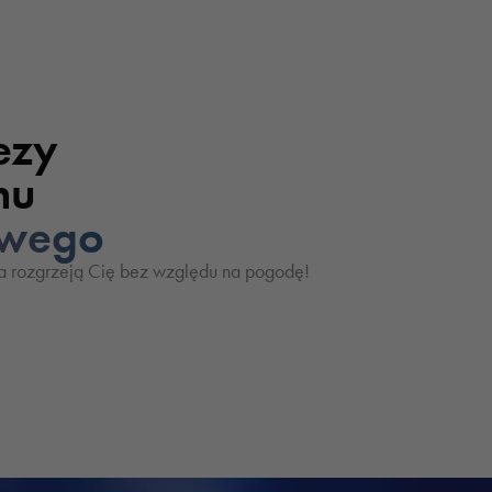
ezy
nu
owego
a rozgrzeją Cię bez względu na pogodę!