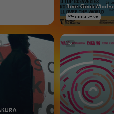
Beer Geek Madne
WSTĘP BILETOWANY
J
MAJ
AKURA