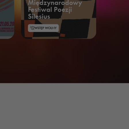
Międzynarodowy
Festiwal Poezji
Silesius
WSTĘP WOLNY