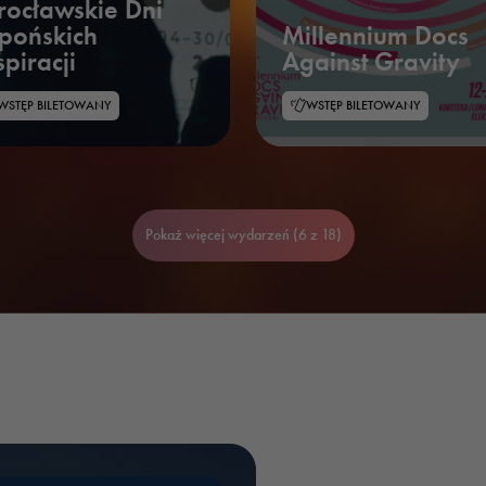
ocławskie Dni
pońskich
Millennium Docs
spiracji
Against Gravity
WSTĘP BILETOWANY
WSTĘP BILETOWANY
Pokaż więcej wydarzeń (6 z 18)