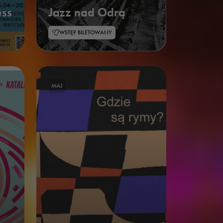
ss
Jazz nad Odrą
WSTĘP BILETOWANY
MAJ