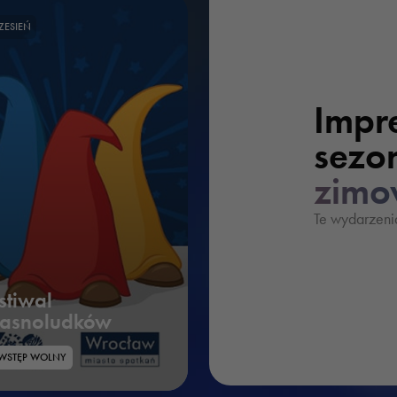
ZESIEŃ
Impr
sezo
zim
Te wydarzeni
estiwal
rasnoludków
WSTĘP WOLNY