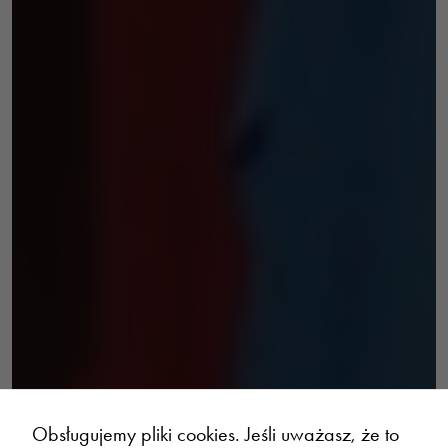
funkcje znikną ze
strony
internetowej.
Marketing
Udostępniając
swoje
zainteresowania i
zachowania
podczas
odwiedzania naszej
strony, zwiększasz
szansę na
zobaczenie
spersonalizowanych
treści i ofert.
Obsługujemy pliki cookies. Jeśli uważasz, że to