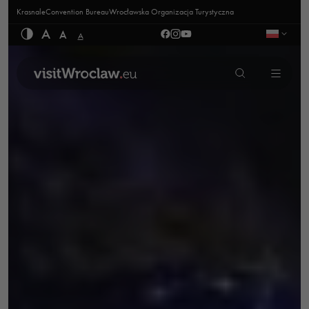
Krasnale
Convention Bureau
Wrocławska Organizacja Turystyczna
A
A
A