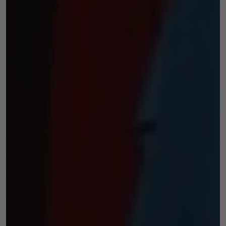
i strukturę
strony
internetowej,
na podstawie
tego, jak
strona jest
używana.
Doświadczenie
Aby nasza strona
internetowa
działała jak
najlepiej podczas
twojego przejścia
na nią. Jeśli
odrzucisz te pliki
cookie, niektóre