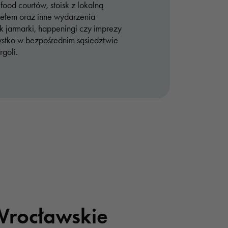
ood courtów, stoisk z lokalną
iełem oraz inne wydarzenia
k jarmarki, happeningi czy imprezy
stko w bezpośrednim sąsiedztwie
rgoli.
rocławskie