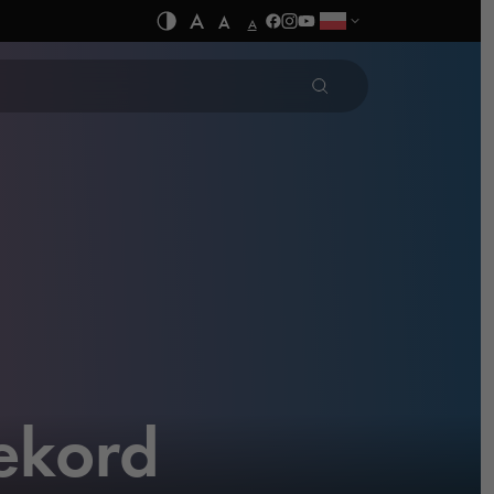
A
A
A
ekord