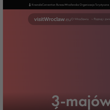
Krasnale
Convention Bureau
Wrocławska Organizacja Turystyczna
O Wrocławiu
Poznaj i zw
3-majów