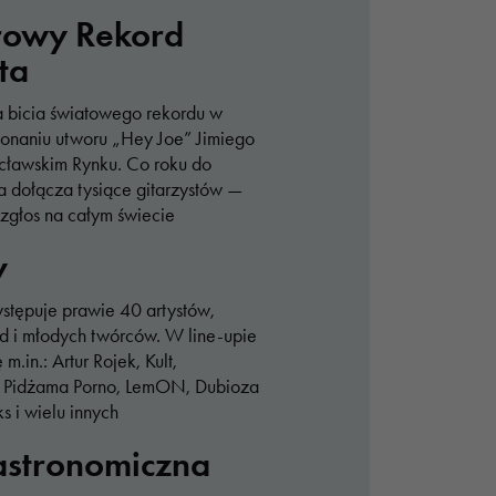
rowy Rekord
ta
a bicia światowego rekordu w
naniu utworu „Hey Joe” Jimiego
cławskim Rynku. Co roku do
 dołącza tysiące gitarzystów —
ozgłos na całym świecie
y
stępuje prawie 40 artystów,
d i młodych twórców. W line-upie
m.in.: Artur Rojek, Kult,
 Pidżama Porno, LemON, Dubioza
s i wielu innych
astronomiczna