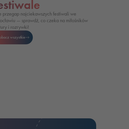
estiwale
e przegap najciekawszych festiwali we
ocławiu — sprawdź, co czeka na miłośników
tury i rozrywki!
obacz wszystkie