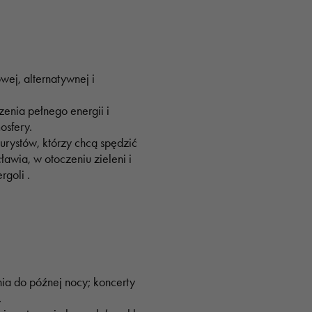
wej, alternatywnej i
enia pełnego energii i
osfery.
 turystów, którzy chcą spędzić
awia, w otoczeniu zieleni i
rgoli .
a do późnej nocy; koncerty
.