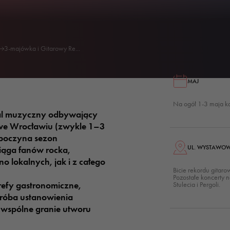
3-majówka i Gitarowy Re...
MAJ
Na ogół 1-3 maja k
wal muzyczny odbywający
we Wrocławiu (zwykle 1–3
zpoczyna sezon
UL. WYSTAWO
iąga fanów rocka,
no lokalnych, jak i z całego
Bicie rekordu gitar
Pozostałe koncerty 
refy gastronomiczne,
Stulecia i Pergoli.
próba ustanowienia
wspólne granie utworu