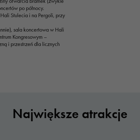
ziny otwarcia bramek (zwykle
ncertów po północy.
ali Stulecia i na Pergoli, przy
annie), sala koncertowa w Hali
entrum Kongresowym –
ną i przestrzeń dla licznych
Największe atrakcje