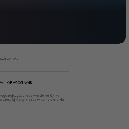
ażdego roku.
WA 1 WE WROCŁAWIU
owego najczęściej odbywa się na Rynku.
najczęściej mają miejsce w kompleksie Hali