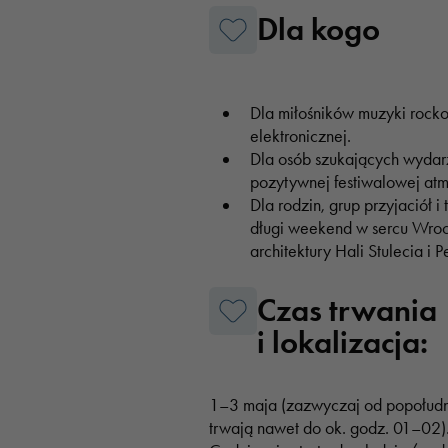
Dla kogo
Dla miłośników muzyki rocko
elektronicznej.
Dla osób szukających wydarz
pozytywnej festiwalowej atm
Dla rodzin, grup przyjaciół i
długi weekend w sercu Wrocł
architektury Hali Stulecia i Pe
Czas trwania
i lokalizacja:
1–3 maja (zazwyczaj od popołudni
trwają nawet do ok. godz. 01–02)