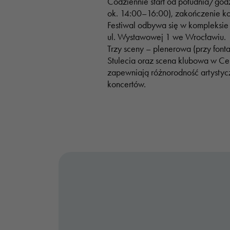
Codziennie start od południa/god
ok. 14:00–16:00), zakończenie ko
Festiwal odbywa się w kompleksie H
ul. Wystawowej 1 we Wrocławiu.
Trzy sceny – plenerowa (przy font
Stulecia oraz scena klubowa w C
zapewniają różnorodność artystycz
koncertów.