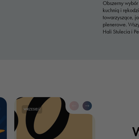
Obszerny wybór f
kuchnią i rękodz
towarzyszące, ja
plenerowe. Wszy
Hali Stulecia i Pe
WRZESIEŃ
W