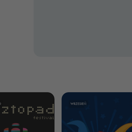
D
WRZESIEŃ