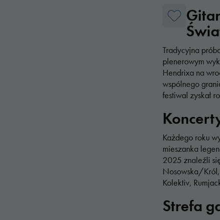
Gita
Świa
Tradycyjna prób
plenerowym wyko
Hendrixa na wro
wspólnego grania
festiwal zyskał r
Koncert
Każdego roku wy
mieszanka legen
2025 znaleźli się 
Nosowska/Król,
Kolektiv, Rumjack
Strefa g