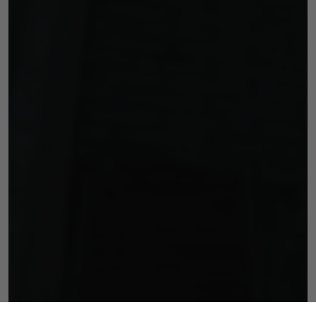
funkcjonalność
i strukturę
strony
internetowej,
na podstawie
tego, jak
strona jest
używana.
Doświadczenie
Aby nasza strona
internetowa
działała jak
najlepiej podczas
twojego przejścia
na nią. Jeśli
odrzucisz te pliki
cookie, niektóre