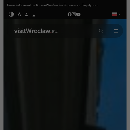
Krasnale
Convention Bureau
Wrocławska Organizacja Turystyczna
A
A
A