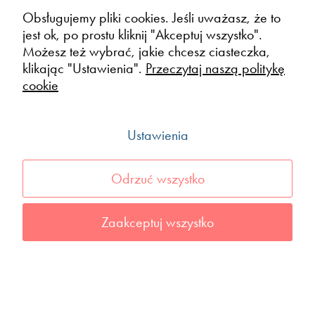
funkcje znikną ze
Obsługujemy pliki cookies. Jeśli uważasz, że to
strony
jest ok, po prostu kliknij "Akceptuj wszystko".
internetowej.
Możesz też wybrać, jakie chcesz ciasteczka,
klikając "Ustawienia".
Przeczytaj naszą politykę
cookie
Marketing
Udostępniając
swoje
Ustawienia
zainteresowania i
zachowania
Odrzuć wszystko
podczas
odwiedzania naszej
strony, zwiększasz
Zaakceptuj wszystko
szansę na
zobaczenie
spersonalizowanych
treści i ofert.
Bezpłatny audioprzewodnik po wrocławskim
Nadodrzu. iSpacer zaczyna się pod Infopunktem