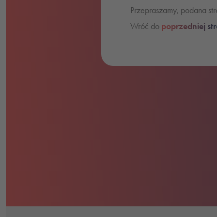
Przepraszamy, podana stro
Wróć do
poprzedniej st