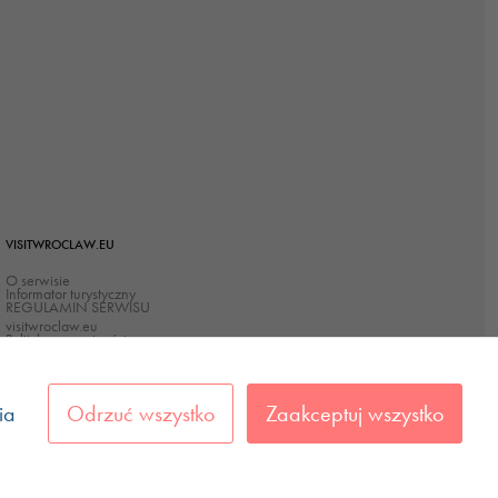
VISITWROCLAW.EU
O serwisie
Informator turystyczny
REGULAMIN SERWISU
visitwroclaw.eu
Polityka prywatności
Polityka Cookies
Deklaracja dostępności
ia
Odrzuć wszystko
Zaakceptuj wszystko