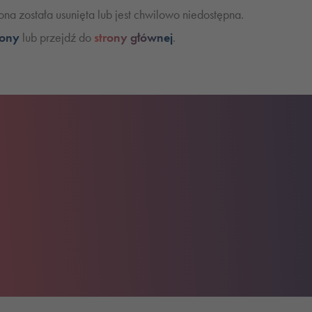
na została usunięta lub jest chwilowo niedostępna.
rony
lub przejdź do
strony głównej
.