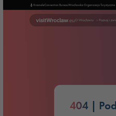
Krasnale
Convention Bureau
Wrocławska Organizacja Turystyczna
O Wrocławiu
Poznaj i zw
404
| Pod