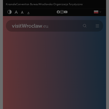
Krasnale
Convention Bureau
Wrocławska Organizacja Turystyczna
A
A
A