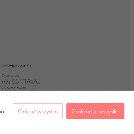
VISITWROCLAW.EU
O serwisie
Informator turystyczny
REGULAMIN SERWISU
visitwroclaw.eu
Polityka prywatności
Polityka Cookies
Deklaracja dostępności
ia
Odrzuć wszystko
Zaakceptuj wszystko