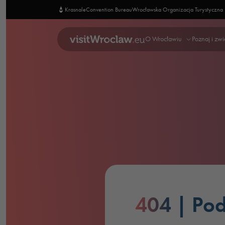
Krasnale
Convention Bureau
Wrocławska Organizacja Turystyczna
O Wrocławiu
Poznaj i zw
404
| Pod