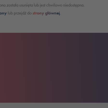
na została usunięta lub jest chwilowo niedostępna.
rony
lub przejdź do
strony głównej
.