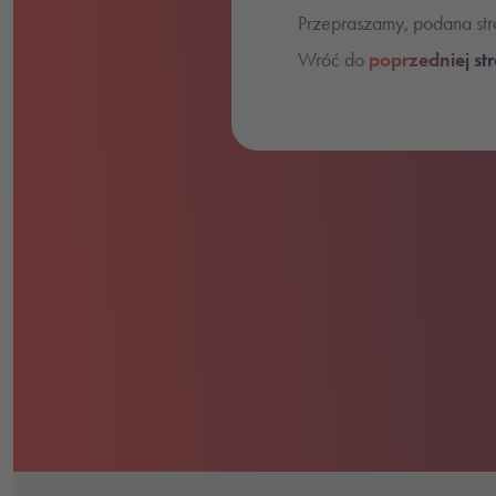
Przepraszamy, podana stro
Wróć do
poprzedniej st