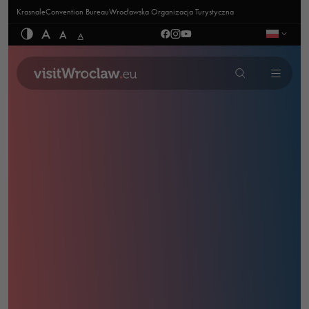
Krasnale
Convention Bureau
Wrocławska Organizacja Turystyczna
A
A
A