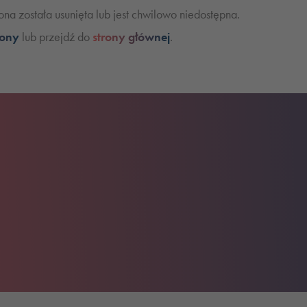
na została usunięta lub jest chwilowo niedostępna.
rony
lub przejdź do
strony głównej
.