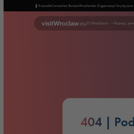
Krasnale
Convention Bureau
Wrocławska Organizacja Turystyczna
O Wrocławiu
Poznaj i zw
404
| Pod