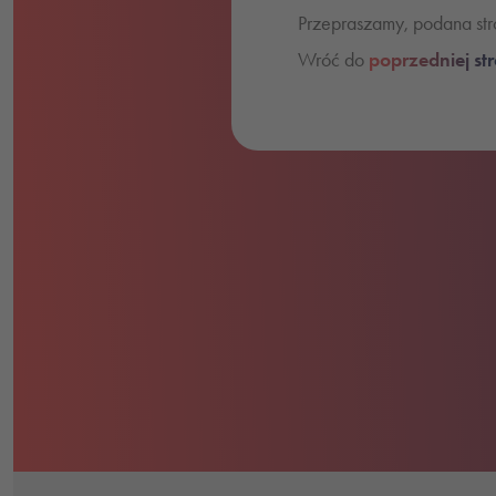
Przepraszamy, podana stro
Wróć do
poprzedniej st