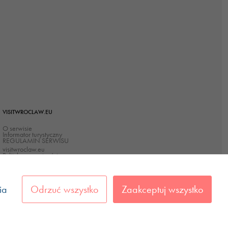
VISITWROCLAW.EU
O serwisie
Informator turystyczny
REGULAMIN SERWISU
visitwroclaw.eu
Polityka prywatności
Polityka Cookies
Deklaracja dostępności
ia
Odrzuć wszystko
Zaakceptuj wszystko