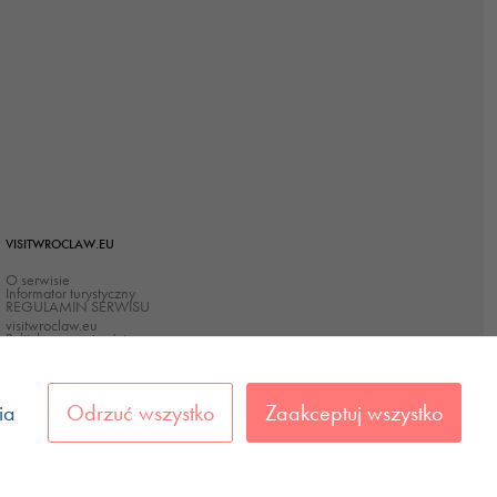
VISITWROCLAW.EU
O serwisie
Informator turystyczny
REGULAMIN SERWISU
visitwroclaw.eu
Polityka prywatności
Polityka Cookies
Deklaracja dostępności
ia
Odrzuć wszystko
Zaakceptuj wszystko