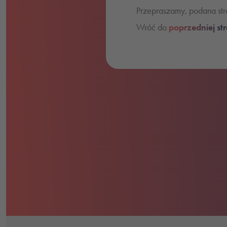
Przepraszamy, podana stro
Wróć do
poprzedniej st