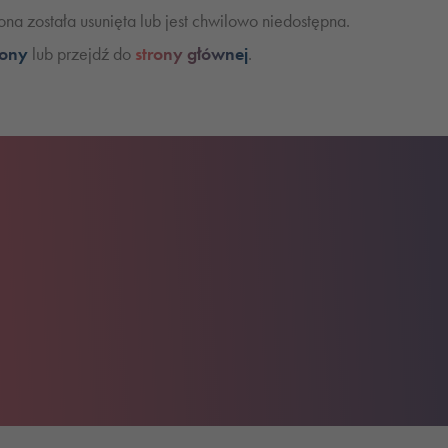
na została usunięta lub jest chwilowo niedostępna.
rony
lub przejdź do
strony głównej
.