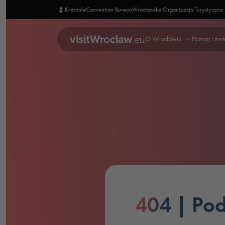
Krasnale
Convention Bureau
Wrocławska Organizacja Turystyczna
O Wrocławiu
Poznaj i zw
404
| Pod