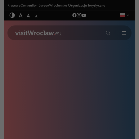
Krasnale
Convention Bureau
Wrocławska Organizacja Turystyczna
A
A
A