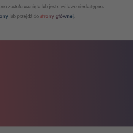
na została usunięta lub jest chwilowo niedostępna.
rony
lub przejdź do
strony głównej
.