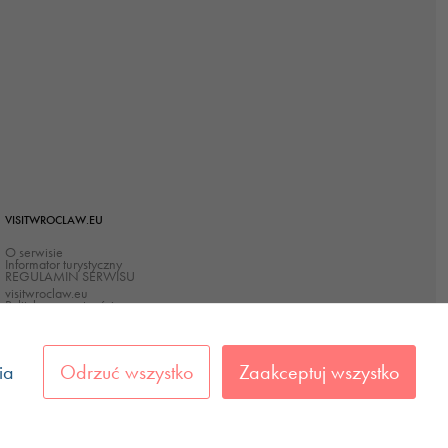
VISITWROCLAW.EU
O serwisie
Informator turystyczny
REGULAMIN SERWISU
visitwroclaw.eu
Polityka prywatności
Polityka Cookies
Deklaracja dostępności
ia
Odrzuć wszystko
Zaakceptuj wszystko