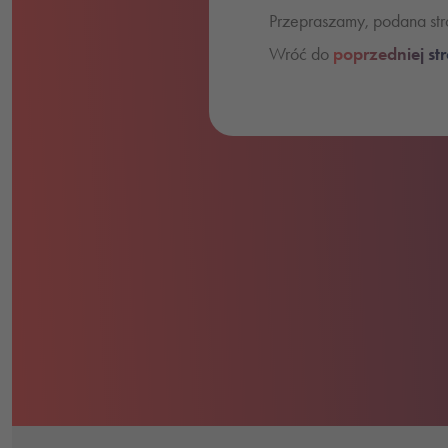
Przepraszamy, podana stro
Wróć do
poprzedniej st