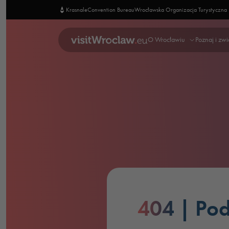
Krasnale
Convention Bureau
Wrocławska Organizacja Turystyczna
O Wrocławiu
Poznaj i zw
404
| Pod