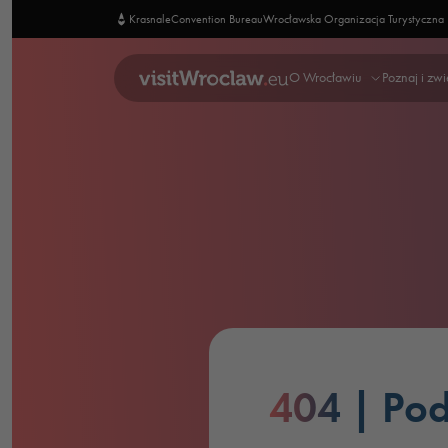
Krasnale
Convention Bureau
Wrocławska Organizacja Turystyczna
O Wrocławiu
Poznaj i zw
404
| Pod