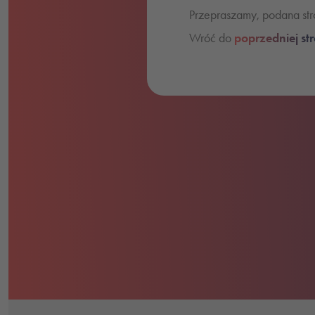
Przepraszamy, podana stro
Wróć do
poprzedniej st