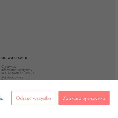
VISITWROCLAW.EU
O serwisie
Informator turystyczny
REGULAMIN SERWISU
visitwroclaw.eu
Polityka prywatności
Polityka Cookies
Deklaracja dostępności
ia
Odrzuć wszystko
Zaakceptuj wszystko