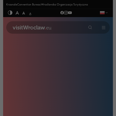
Krasnale
Convention Bureau
Wrocławska Organizacja Turystyczna
A
A
A