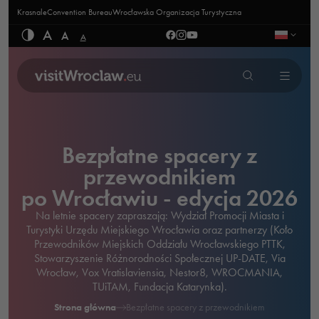
Krasnale
Convention Bureau
Wrocławska Organizacja Turystyczna
A
A
A
Bezpłatne spacery z
przewodnikiem
po Wrocławiu - edycja 2026
Na letnie spacery zapraszają: Wydział Promocji Miasta i
Turystyki Urzędu Miejskiego Wrocławia oraz partnerzy (Koło
Przewodników Miejskich Oddziału Wrocławskiego PTTK,
Stowarzyszenie Różnorodności Społecznej UP-DATE, Via
Wrocław, Vox Vratislaviensia, Nestor8, WROCMANIA,
TUiTAM, Fundacja Katarynka).
Strona główna
Bezpłatne spacery z przewodnikiem