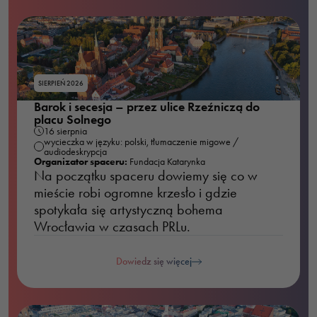
one potrzebne
do
funkcjonowania
strony
internetowej.
SIERPIEŃ 2026
Barok i secesja – przez ulice Rzeźniczą do
placu Solnego
Statystyka
16 sierpnia
wycieczka w języku: polski, tłumaczenie migowe /
Abyśmy mogli
audiodeskrypcja
poprawić
Organizator spaceru:
Fundacja Katarynka
Na początku spaceru dowiemy się co w
funkcjonalność
mieście robi ogromne krzesło i gdzie
i strukturę
spotykała się artystyczną bohema
strony
Wrocławia w czasach PRLu.
internetowej,
na podstawie
tego, jak
Dowiedz się więcej
strona jest
używana.