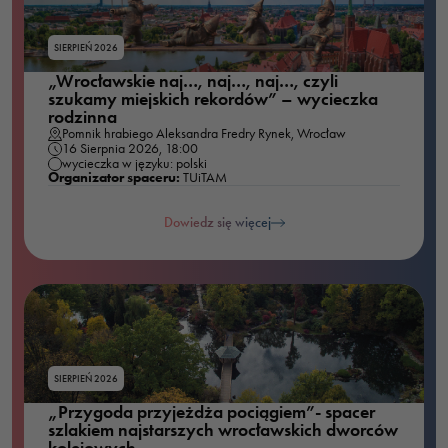
SIERPIEŃ 2026
„Wrocławskie naj…, naj…, naj…, czyli
szukamy miejskich rekordów” – wycieczka
rodzinna
Pomnik hrabiego Aleksandra Fredry Rynek, Wrocław
16 Sierpnia 2026, 18:00
wycieczka w języku: polski
Organizator spaceru:
TUiTAM
Dowiedz się więcej
SIERPIEŃ 2026
„Przygoda przyjeżdża pociągiem”- spacer
szlakiem najstarszych wrocławskich dworców
kolejowych