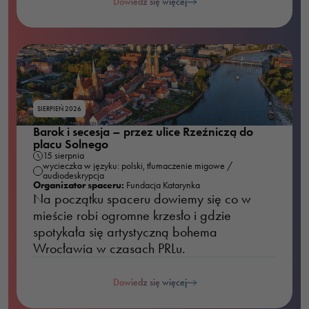
Dowiedz się więcej
SIERPIEŃ 2026
Barok i secesja – przez ulice Rzeźniczą do
placu Solnego
15 sierpnia
wycieczka w języku: polski, tłumaczenie migowe /
audiodeskrypcja
Organizator spaceru:
Fundacja Katarynka
Na początku spaceru dowiemy się co w
mieście robi ogromne krzesło i gdzie
spotykała się artystyczną bohema
Konieczne
Wrocławia w czasach PRLu.
Te pliki cookie
nie są
Dowiedz się więcej
opcjonalne. Są