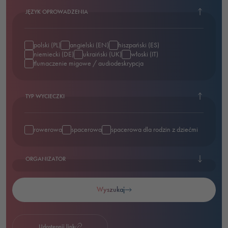
JĘZYK OPROWADZENIA
polski (PL)
angielski (EN)
hiszpański (ES)
niemiecki (DE)
ukraiński (UK)
włoski (IT)
tłumaczenie migowe / audiodeskrypcja
TYP WYCIECZKI
rowerowa
spacerowa
spacerowa dla rodzin z dziećmi
ORGANIZATOR
Wyszukaj
Udostępnij link