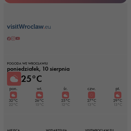
zainteresowania i
zachowania
podczas
odwiedzania naszej
strony, zwiększasz
szansę na
zobaczenie
spersonalizowanych
treści i ofert.
POGODA WE WROCŁAWIU
poniedziałek, 10 sierpnia
25°C
pon.
wt.
śr.
czw.
pt.
32°C
26°C
25°C
27°C
29°C
22°C
15°C
12°C
13°C
13°C
MIEJSCA
WYDARZENIA
VISITWROCLAW.EU