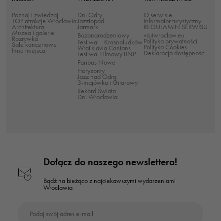
Poznaj i zwiedzaj
Dni Odry
O serwisie
TOP atrakcje Wrocławia
Jazztopad
Informator turystyczny
Architektura
Jarmark
REGULAMIN SERWISU
Muzea i galerie
Bożonarodzeniowy
visitwroclaw.eu
Rozrywka
Polityka prywatności
Festiwal Krasnoludków
Sale koncertowe
Polityka Cookies
Wratislavia Cantans
Inne miejsca
Deklaracja dostępności
Festiwal Filmowy BNP
Paribas Nowe
Horyzonty
Jazz nad Odrą
3-majówka i Gitarowy
Rekord Świata
Dni Wrocławia
Dołącz do naszego newslettera!
Bądź na bieżąco z najciekawszymi
wydarzeniami
Wrocławia
Podaj swój adres e-mail