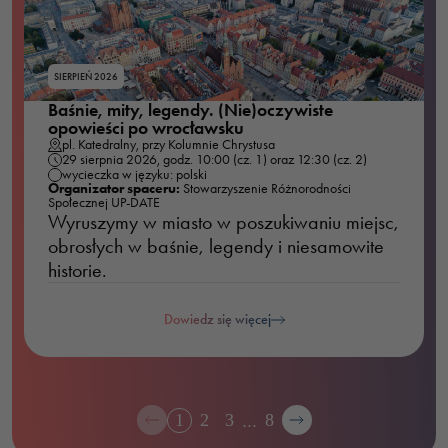
Doświadczenie
Aby nasza strona
SIERPIEŃ 2026
internetowa
Baśnie, mity, legendy. (Nie)oczywiste
działała jak
opowieści po wrocławsku
najlepiej podczas
pl. Katedralny, przy Kolumnie Chrystusa
29 sierpnia 2026, godz. 10:00 (cz. 1) oraz 12:30 (cz. 2)
twojego przejścia
wycieczka w języku: polski
na nią. Jeśli
Organizator spaceru:
Stowarzyszenie Różnorodności
Społecznej UP-DATE
odrzucisz te pliki
Wyruszymy w miasto w poszukiwaniu miejsc,
cookie, niektóre
obrosłych w baśnie, legendy i niesamowite
funkcje znikną ze
historie.
strony
internetowej.
Dowiedz się więcej
Marketing
Udostępniając
…
1
2
3
8
swoje