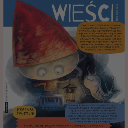
odrzucisz te pliki
cookie, niektóre
funkcje znikną ze
strony
internetowej.
Marketing
Udostępniając
swoje
zainteresowania i
zachowania
podczas
odwiedzania naszej
strony, zwiększasz
szansę na
zobaczenie
spersonalizowanych
treści i ofert.