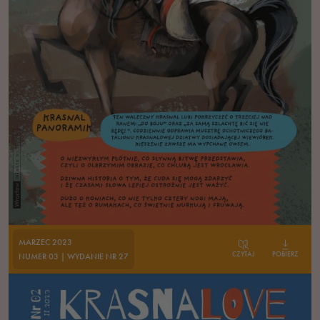
poprawić
funkcjonalność
i strukturę
strony
internetowej,
na podstawie
tego, jak
strona jest
używana.
Doświadczenie
Aby nasza strona
internetowa
MARZEC 2023
działała jak
CZYTAJ
POBIERZ
NUMER 03 | WYDANIE NR 27
najlepiej podczas
twojego przejścia
na nią. Jeśli