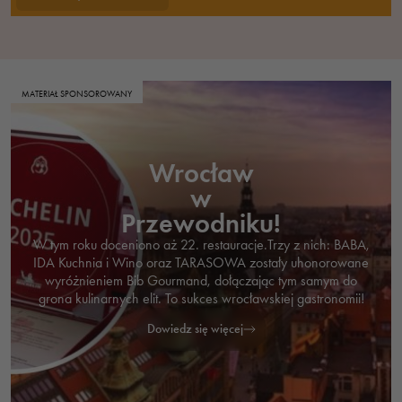
MATERIAŁ SPONSOROWANY
Wrocław
w
Przewodniku!
W tym roku doceniono aż 22. restauracje.Trzy z nich: BABA,
IDA Kuchnia i Wino oraz TARASOWA zostały uhonorowane
wyróżnieniem Bib Gourmand, dołączając tym samym do
grona kulinarnych elit. To sukces wrocławskiej gastronomii!
Dowiedz się więcej