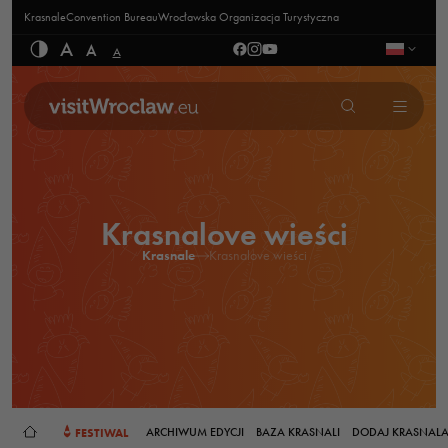
Krasnale
Convention Bureau
Wrocławska Organizacja Turystyczna
A
A
A
Krasnalove wieści
Krasnale
Krasnalove wieści
FESTIWAL
ARCHIWUM EDYCJI
BAZA KRASNALI
DODAJ KRASNAL